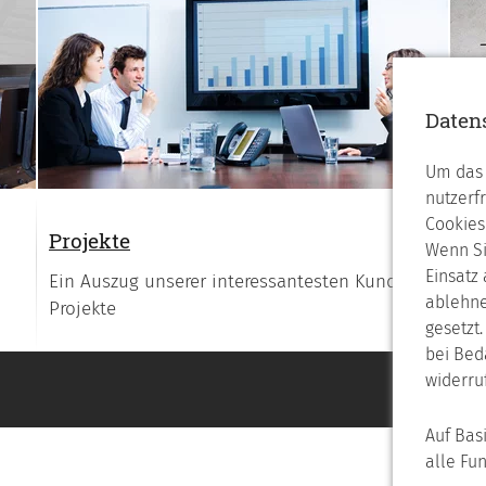
Daten
Um das 
nutzerf
Cookies
Projekte
Re
Wenn Si
Einsatz
Ein Auszug unserer interessantesten Kunden-
We
ablehne
Projekte
gesetzt
bei Bed
widerru
Auf Bas
alle Fu