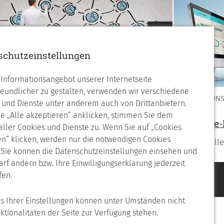
Nächstes
schutzeinstellungen
Informationsangebot unserer Internetseite
reundlicher zu gestalten, verwenden wir verschiedene
WIR ÜBER UN
 und Dienste unter anderem auch von Drittanbietern.
ferenzen
e „Alle akzeptieren“ anklicken, stimmen Sie dem
Software
 aller Cookies und Dienste zu. Wenn Sie auf „Cookies
rden auch Sie ein zufriedener Kunde
n“ klicken, werden nur die notwendigen Cookies
Individuel
. Sie können die Datenschutzeinstellungen einsehen und
arf ändern bzw. Ihre Einwilligungserklärung jederzeit
fen.
is Ihrer Einstellungen können unter Umständen nicht
nktionalitäten der Seite zur Verfügung stehen.