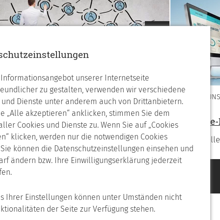
Nächstes
schutzeinstellungen
Informationsangebot unserer Internetseite
reundlicher zu gestalten, verwenden wir verschiedene
WIR ÜBER UN
 und Dienste unter anderem auch von Drittanbietern.
ferenzen
e „Alle akzeptieren“ anklicken, stimmen Sie dem
Software
 aller Cookies und Dienste zu. Wenn Sie auf „Cookies
rden auch Sie ein zufriedener Kunde
n“ klicken, werden nur die notwendigen Cookies
Individuel
. Sie können die Datenschutzeinstellungen einsehen und
arf ändern bzw. Ihre Einwilligungserklärung jederzeit
fen.
is Ihrer Einstellungen können unter Umständen nicht
nktionalitäten der Seite zur Verfügung stehen.