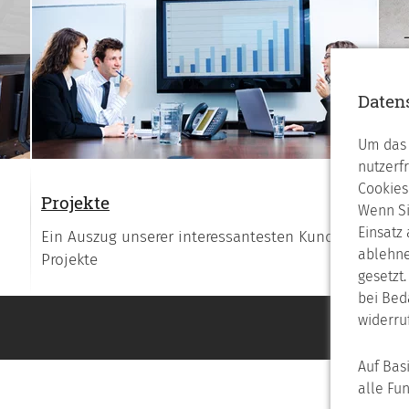
Daten
Um das 
nutzerf
Cookies
Projekte
Re
Wenn Si
Einsatz
Ein Auszug unserer interessantesten Kunden-
We
ablehne
Projekte
gesetzt
bei Bed
widerru
Auf Bas
alle Fu