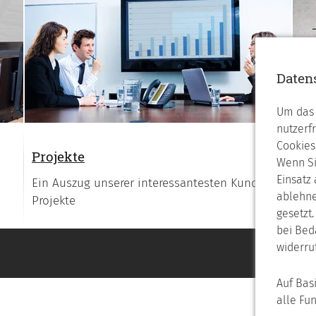
Daten
Um das 
nutzerf
Cookies
Projekte
Re
Wenn Si
Einsatz
Ein Auszug unserer interessantesten Kunden-
We
ablehne
Projekte
gesetzt
bei Bed
widerru
Auf Bas
alle Fu