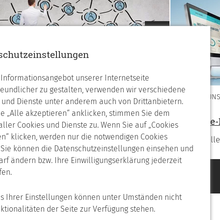
Nächstes
schutzeinstellungen
Informationsangebot unserer Internetseite
reundlicher zu gestalten, verwenden wir verschiedene
WIR ÜBER UN
 und Dienste unter anderem auch von Drittanbietern.
ferenzen
e „Alle akzeptieren“ anklicken, stimmen Sie dem
Software
 aller Cookies und Dienste zu. Wenn Sie auf „Cookies
rden auch Sie ein zufriedener Kunde
n“ klicken, werden nur die notwendigen Cookies
Individuel
. Sie können die Datenschutzeinstellungen einsehen und
arf ändern bzw. Ihre Einwilligungserklärung jederzeit
fen.
is Ihrer Einstellungen können unter Umständen nicht
nktionalitäten der Seite zur Verfügung stehen.