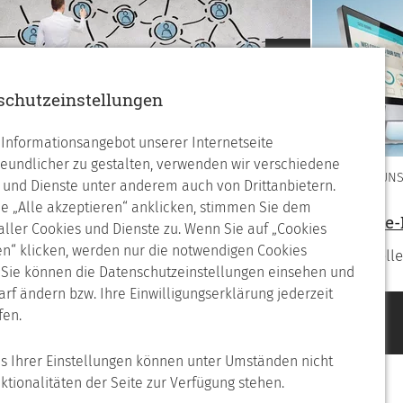
Nächstes
schutzeinstellungen
Informationsangebot unserer Internetseite
reundlicher zu gestalten, verwenden wir verschiedene
WIR ÜBER UN
 und Dienste unter anderem auch von Drittanbietern.
ferenzen
e „Alle akzeptieren“ anklicken, stimmen Sie dem
Software
 aller Cookies und Dienste zu. Wenn Sie auf „Cookies
rden auch Sie ein zufriedener Kunde
n“ klicken, werden nur die notwendigen Cookies
Individuel
. Sie können die Datenschutzeinstellungen einsehen und
arf ändern bzw. Ihre Einwilligungserklärung jederzeit
fen.
is Ihrer Einstellungen können unter Umständen nicht
nktionalitäten der Seite zur Verfügung stehen.