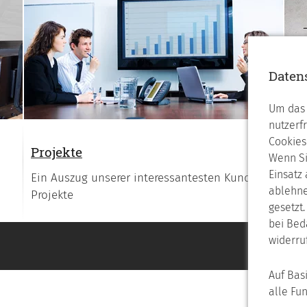
Daten
Um das 
nutzerf
Cookies
Projekte
Re
Wenn Si
Einsatz
Ein Auszug unserer interessantesten Kunden-
We
ablehne
Projekte
gesetzt
bei Bed
widerru
Auf Bas
alle Fu